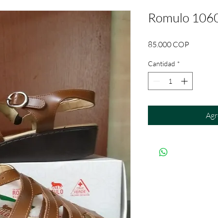
Romulo 106
Precio
85.000 COP
Cantidad
*
Agr