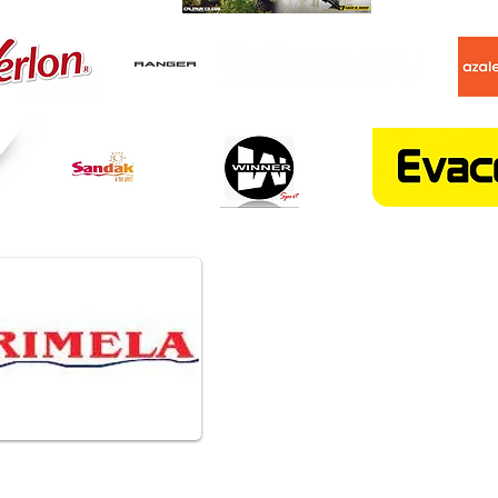
Dirección
Cra 51 # 44 - 26
Centro de Medellín
CONTACTENOS:
318 350 98 67
314 761 36 98
513 10 68