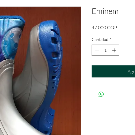
Eminem
Precio
47.000 COP
Cantidad
*
Agr