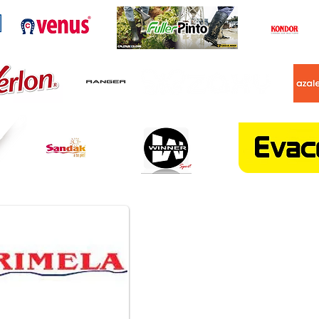
Dirección
Cra 51 # 44 - 26
Centro de Medellín
CONTACTENOS:
318 350 98 67
314 761 36 98