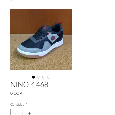
NIÑO K 468
Precio
0 COP
Cantidad
*