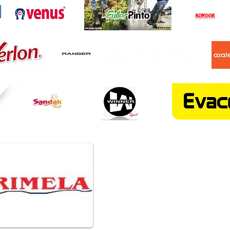
Dirección
Cra 51 # 44 - 26
Centro de Medellín
CONTACTENOS:
318 350 98 67
314 761 36 98